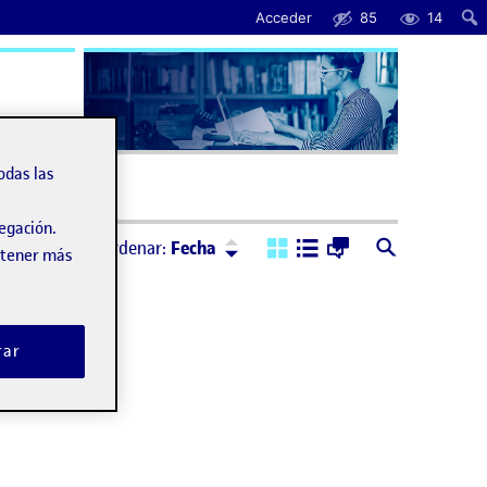
Acceder
85
14
uda
odas las
vegación.
Ordenar:
Descendente
Ordenar:
Fecha
obtener más
rar