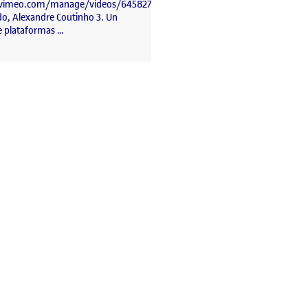
//vimeo.com/manage/videos/645827378
do, Alexandre Coutinho 3. Un
e plataformas …