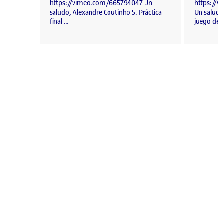
https://vimeo.com/665794047 Un
https:
saludo, Alexandre Coutinho 5. Práctica
Un salu
final …
juego d