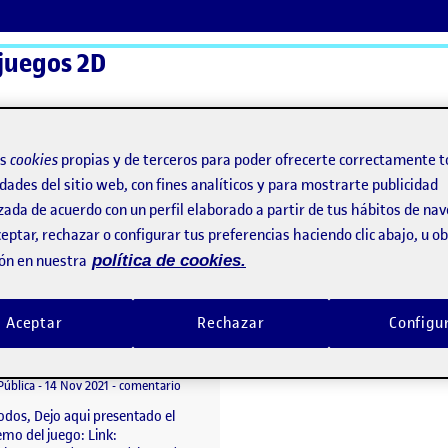
juegos 2D
ActiFolios
Ay
os
cookies
propias y de terceros para poder ofrecerte correctamente t
dades del sitio web, con fines analíticos y para mostrarte publicidad
zada de acuerdo con un perfil elaborado a partir de tus hábitos de na
eptar, rechazar o configurar tus preferencias haciendo clic abajo, u 
ón en nuestra
política de cookies.
inho
Aceptar
Rechazar
Configu
PEC_2 Juego Platforma
o por
Publicado por
Alexandre Rocha Coutinho
 Bomb
Visibilidad:
Fecha de publicación
en PEC_2 Juego Platforma
Pública
-
14 Nov 2021
-
comentario
odos, Dejo aqui presentado el
emo del juego: Link: