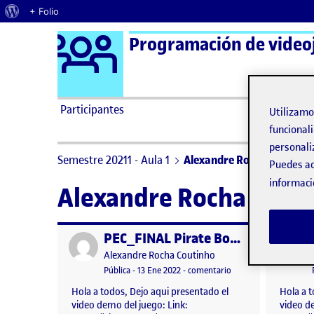
Acerca de WordPress
+ Folio
Logo Ágora
Programación de video
Saltar al contenido
Participantes
Utilizam
funcionali
personali
Semestre 20211 - Aula 1
Alexandre Rocha Coutinho
Puedes ac
informaci
Alexandre Rocha Cout
PEC_FINAL Pirate Bomb
Publicado por
Publicad
Publicado por
Alexandre Rocha Coutinho
Visibilidad:
Fecha de publicación
en PEC_FINAL Pirate
Pública
-
13 Ene 2022
-
comentario
Hola a todos, Dejo aqui presentado el
Hola a t
video demo del juego: Link:
video d