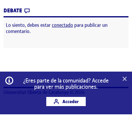
CONTRIBUTION
0
EN PEC04 DE PROG. 2D
DEBATE
Lo siento, debes estar
conectado
para publicar un
comentario.
×
Información
¿Eres parte de la comunidad? Accede
para ver más publicaciones.
Universitat Oberta de Catalunya © 2026
Acceder
Este es un espacio de trabajo personal de un/a
estudiante de la Universitat Oberta de Catalunya.