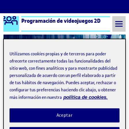
Logo Ágora
Programación de videojuegos 2D
Saltar al contenido
Utilizamos
cookies
propias y de terceros para poder
Semestre 20211 - Aula 1
PEC04 de Prog. 2D
ofrecerte correctamente todas las funcionalidades del
Navegación de entradas
sitio web, con fines analíticos y para mostrarte publicidad
: PEC4 Final
: PEC
Anterior
Siguiente
personalizada de acuerdo con un perfil elaborado a partir
de tus hábitos de navegación. Puedes aceptar, rechazar o
PEC04 de Prog. 2D
Publicado por
configurar tus preferencias haciendo clic abajo, u obtener
Publicado por
Emanuel Xavier Sitaras Stier
más información en nuestra
política de cookies.
Visibilidad:
Fecha de publicación
en PEC04 de Prog. 2D
Pública
-
10 Ene 2022
-
comentario
Aceptar
Recta final de la asignatura, y lo que he hecho es salir de
cualquiera de las tres PECS anteriores.