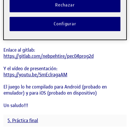
Rechazar
He desarrollado un juego de tipo TAP para móviles, en el
cual hay que ir explotando círculos (azul, verde, amarillo) y
cortar los rojos (bombas).
Configurar
He incorporado los anuncios de GoogleAds para ir
trasteando con ellos.
Enlace al gitlab:
https://gitlab.com/nebpehtire/pec04prog2d
Y el vídeo de presentación:
https://youtu.be/SmEclragaAM
El juego lo he compilado para Android (probado en
emulador) y para iOS (probado en dispositivo)
Un saludo!!!
5. Práctica final