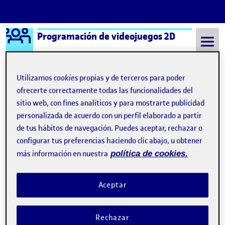
Logo Ágora
Programación de videojuegos 2D
Saltar al contenido
Utilizamos
cookies
propias y de terceros para poder
ofrecerte correctamente todas las funcionalidades del
Semestre 20211 - Aula 1
Entrega de Práctica PEC01 de Programación 2D
sitio web, con fines analíticos y para mostrarte publicidad
personalizada de acuerdo con un perfil elaborado a partir
Navegación de entradas
: PE
Siguiente
de tus hábitos de navegación. Puedes aceptar, rechazar o
configurar tus preferencias haciendo clic abajo, u obtener
Entrega de Práctica PEC01 de
Publicado por
más información en nuestra
política de cookies.
Publicado por
Emanuel Xavier Sitaras Stier
Visibilidad:
Fecha de publicación
en Entrega de Práctica PEC01 de Prog
Pública
-
22 Oct 2021
-
comentario
Aceptar
La práctica se basaba en la «batalla de insultos» del mítico
Monkey Island. Yo le he querido dar un pequeño cambio…
Rechazar