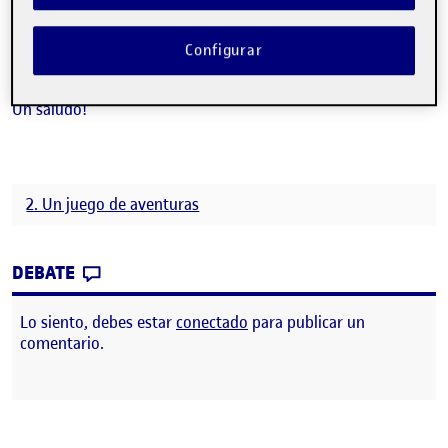
Espero que os guste.
Configurar
https://nebpehtire.itch.io/pec01prog2d
Un saludo!
2. Un juego de aventuras
CONTRIBUTION
0
EN ENTREGA DE PRÁCTICA PEC01 DE PRO
DEBATE
Lo siento, debes estar
conectado
para publicar un
comentario.